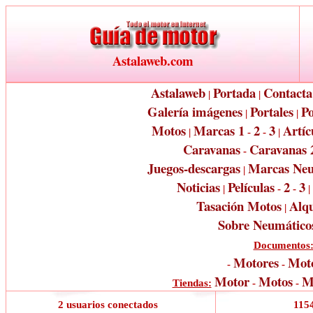
Astalaweb.com
Astalaweb
Portada
Contacta
|
|
Galería imágenes
Portales
Po
|
|
Motos
Marcas 1
2
3
Artíc
|
-
-
|
Caravanas
Caravanas 
-
Juegos-descargas
Marcas Neu
|
Noticias
Películas
2
3
|
-
-
|
Tasación Motos
Alqu
|
Sobre Neumático
Documentos
Motores
Moto
-
-
Motor
Motos
M
Tiendas:
-
-
2 usuarios conectados
1154