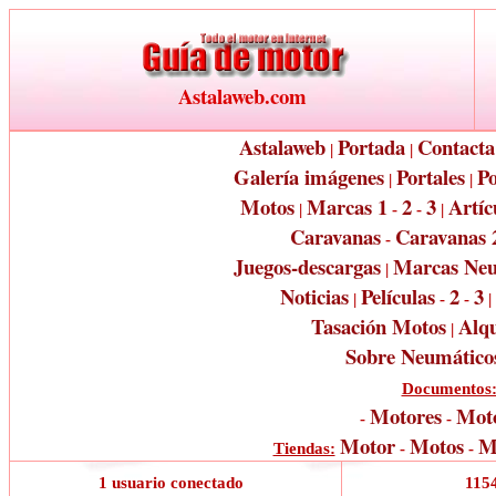
Astalaweb.com
Astalaweb
Portada
Contacta
|
|
Galería imágenes
Portales
Po
|
|
Motos
Marcas 1
2
3
Artíc
|
-
-
|
Caravanas
Caravanas 
-
Juegos-descargas
Marcas Neu
|
Noticias
Películas
2
3
|
-
-
|
Tasación Motos
Alqu
|
Sobre Neumático
Documentos
Motores
Moto
-
-
Motor
Motos
M
Tiendas:
-
-
1 usuario conectado
1154