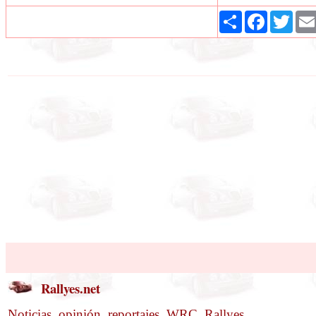
Share
Facebook
Twit
Rallyes.net
Noticias, opinión, reportajes, WRC. Rallyes.