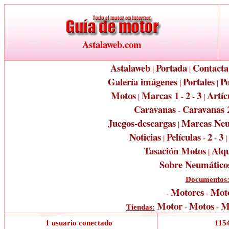
Astalaweb.com
Astalaweb
Portada
Contacta
|
|
Galería imágenes
Portales
Po
|
|
Motos
Marcas 1
2
3
Artíc
|
-
-
|
Caravanas
Caravanas 
-
Juegos-descargas
Marcas Neu
|
Noticias
Películas
2
3
|
-
-
|
Tasación Motos
Alqu
|
Sobre Neumático
Documentos
Motores
Moto
-
-
Motor
Motos
M
Tiendas:
-
-
1 usuario conectado
1154